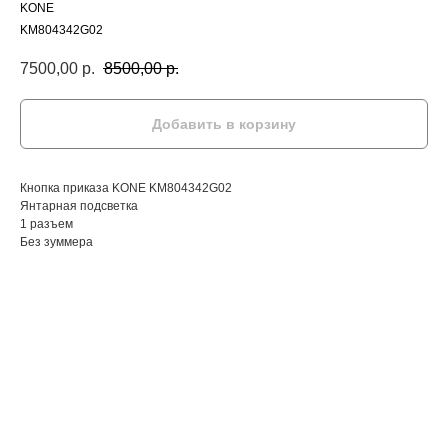
KONE
KM804342G02
7500,00
р.
8500,00
р.
Добавить в корзину
Кнопка приказа KONE KM804342G02
Янтарная подсветка
1 разъем
Без зуммера