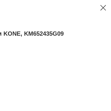
м KONE, KM652435G09