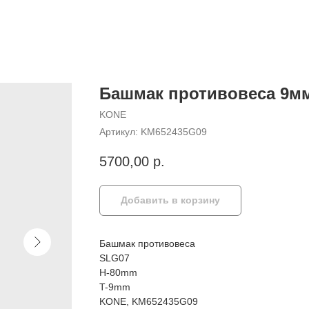
Башмак противовеса 9м
KONE
Артикул:
KM652435G09
5700,00
р.
Добавить в корзину
Башмак противовеса
SLG07
H-80mm
T-9mm
KONE, KM652435G09