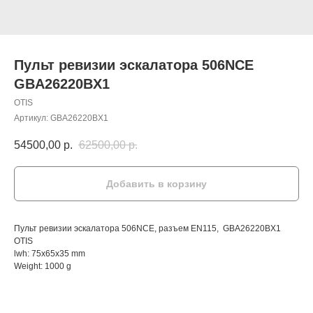
Пульт ревизии эскалатора 506NCE
GBA26220BX1
OTIS
Артикул:
GBA26220BX1
54500,00
р.
62500,00
р.
Добавить в корзину
Пульт ревизии эскалатора 506NCE, разъем EN115, GBA26220BX1
OTIS
lwh: 75x65x35 mm
Weight: 1000 g