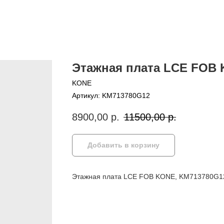
Этажная плата LCE FOB
KONE
Артикул:
KM713780G12
8900,00
р.
11500,00
р.
Добавить в корзину
Этажная плата LCE FOB KONE, KM713780G1