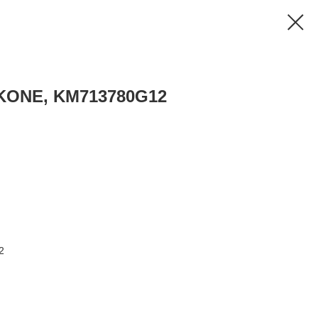
 KONE, KM713780G12
2