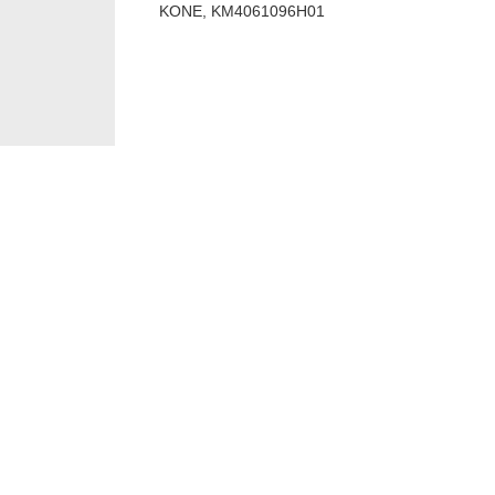
KONE, KM4061096H01