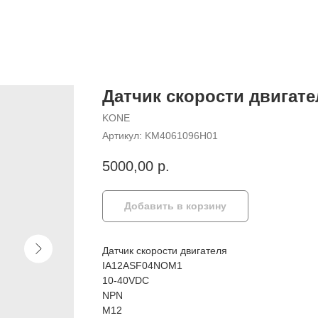
Датчик скорости двигат
KONE
Артикул:
KM4061096H01
5000,00
р.
Добавить в корзину
Датчик скорости двигателя
IA12ASF04NOM1
10-40VDC
NPN
M12