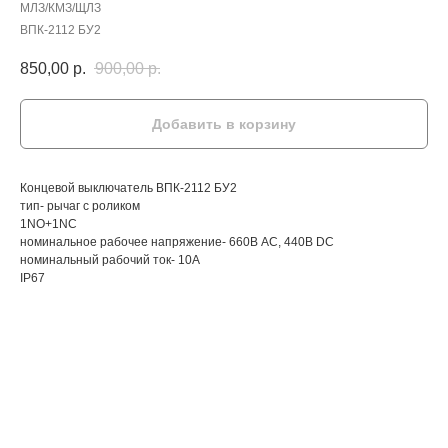
МЛЗ/КМЗ/ЩЛЗ
ВПК-2112 БУ2
850,00
р.
900,00
р.
Добавить в корзину
Концевой выключатель ВПК-2112 БУ2
тип- рычаг с роликом
1NO+1NC
номинальное рабочее напряжение- 660В АС, 440В DC
номинальный рабочий ток- 10А
IP67