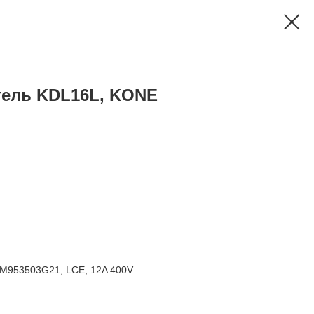
тель KDL16L, KONE
M953503G21, LCE, 12A 400V