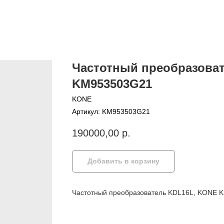
Частотный преобразова
KM953503G21
KONE
Артикул:
KM953503G21
190000,00
р.
Добавить в корзину
Частотный преобразователь KDL16L, KONE K